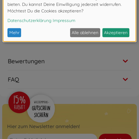
Produktentwicklung steht die Begeisterung der Kinder.
Für Jungen und Mädchen, Klein und Groß. Kinder
sollen Spaß haben und gefördert werden.
Achtung!
Nicht geeignet für Kinder unter 3
Jahren. Erstickungsgefahr durch Kleinteile.
Bewertungen
FAQ
Hier zum Newsletter anmelden!