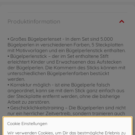
Produktinformation
• Großes Bügelperlenset - In dem Set sind 5.000
Bügelperlen in verschiedenen Farben, 5 Steckplatten
mit Motivvorlagen und ein Bügelperlenstick enthalten.
• Bügelperlenstick – der im Set enthaltene Stift
erleichtert Kinder und Erwachsenen das Aufstecken
der Bügelperlen. Die Kammern des Sticks können mit
unterschiedlichen Bügelperlenfarben bestückt
werden.
• Korrektur möglich - ist eine Bügelperle falsch
angeordnet, kann sie mit dem Stick ganz einfach aus
der Steckplatte entfernt werden, ohne die bisherige
Arbeit zu zerstören.
• Geschicklichkeitstraining – Die Bügelperlen sind nicht
nur ein herrlicher Zeitvertreib, sondern trainieren auch
die Feinmotorik und fördern das präzise Arbeiten. Für
Kinder ab 6 Jahren geeignet.
• Simba - Elefantenstarker Spielspaß. Im Zentrum der