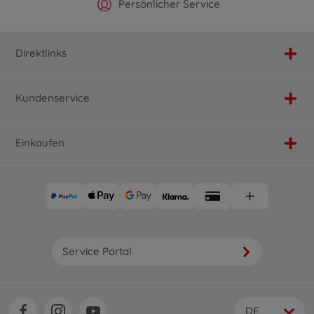
Offizieller Hersteller Shop
Versandkostenfrei ab 25€
Persönlicher Service
Schnelle Lieferung
Direktlinks
Kundenservice
Einkaufen
Service Portal
DE