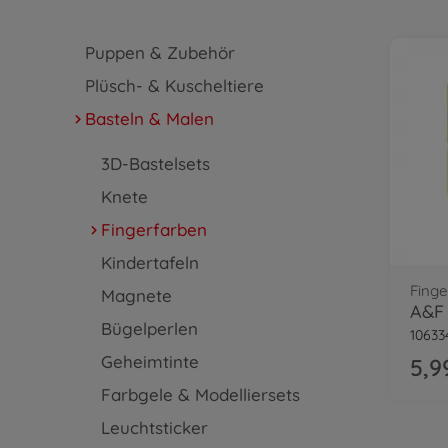
Puppen & Zubehör
Plüsch- & Kuscheltiere
Basteln & Malen
3D-Bastelsets
Knete
Fingerfarben
Kindertafeln
Finge
Magnete
A&F 
Bügelperlen
10633
Geheimtinte
5,9
Farbgele & Modelliersets
Leuchtsticker