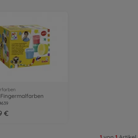
rfarben
Fingermalfarben
4639
9 €
1
von
1
Artikel