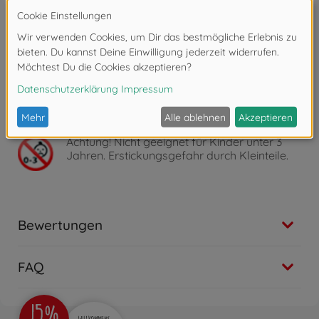
• Ab 5 Jahren – Das Set fördert spielerisch die
Feinmotorik und Konzentration und macht das
kreative Gestalten zu einem spannenden Erlebnis.
• Simba – Elefantenstarker Spielspaß! Im Zentrum
unserer Produktentwicklung steht die Begeisterung
der Kinder. Für Jungen und Mädchen, Klein und Groß –
Kinder sollen Spaß haben und gefördert werden.
Achtung!
Nicht geeignet für Kinder unter 3
Jahren. Erstickungsgefahr durch Kleinteile.
Bewertungen
FAQ