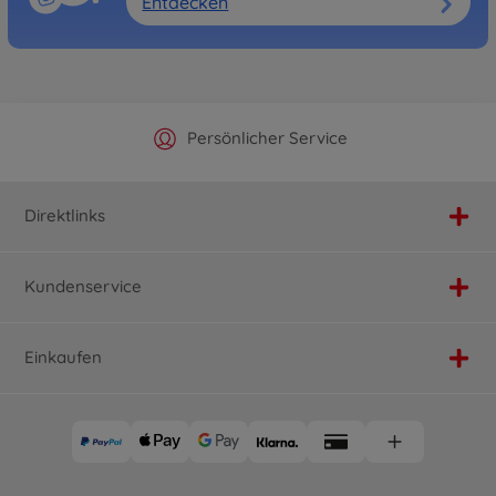
Entdecken
Offizieller Hersteller Shop
Versandkostenfrei ab 25€
Persönlicher Service
Schnelle Lieferung
Direktlinks
Kundenservice
Einkaufen