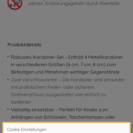
Jahren. Erstickungsgefahr durch Kleinteile.
Produktdetails
Robustes Karabiner-Set – Enthält 4 Metallkarabiner
in verschiedenen Größen (6 cm, 7 cm, 8 cm) zum
Befestigen und Mitnehmen wichtiger Gegenstände
Zwei Verschlussarten – Die Karabiner sind entweder
mit praktischem Feder- oder sicherem
Drehverschluss ausgestattet und einfach zu
bedienen
Vielseitig einsetzbar – Perfekt für Kinder zum
Anhängen von Schlüsseln, Taschenlampen oder
Forscher-Zubehör auf Entdeckungstour
Praktisches Outdoor-Zubehör – Ideal als Ergänzung