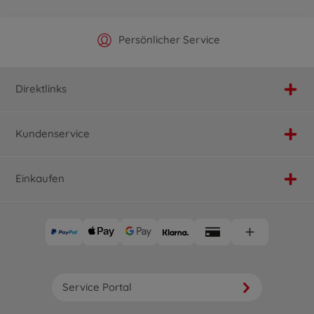
Offizieller Hersteller Shop
Versandkostenfrei ab 25€
Persönlicher Service
Schnelle Lieferung
Direktlinks
Kundenservice
Einkaufen
Service Portal