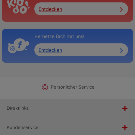
Entdecken
Vernetze Dich mit uns!
Entdecken
Offizieller Hersteller Shop
Versandkostenfrei ab 25€
Persönlicher Service
Schnelle Lieferung
Direktlinks
Kundenservice