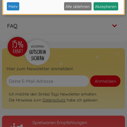
Bewertungen
FAQ
Hier zum Newsletter anmelden!
Anmelden
Ich möchte den Simba Toys Newsletter erhalten.
Die Hinweise zum
Datenschutz
habe ich gelesen.
Spielwaren Empfehlungen