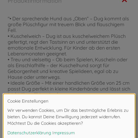
Produktinformation
"• Der sprechende Hund aus „Oben“ – Dug kommt als
große Plüschfigur mit treuem Blick und flauschigem
Fell.
• Kuschelweich – Dug ist aus kuschelweichem Plüsch
gefertigt, regt den Tastsinn an und unterstützt die
emotionale Entwicklung. Für Kinder ab den ersten
Lebensmonaten geeignet.
• Treu und vielseitig – Ob beim Spielen, Kuscheln oder
als Einschlafhilfe – der Kuschelhund sorgt für
Geborgenheit und kreative Spielideen, egal ob zu
Hause oder unterwegs.
• Ideale Größe – Mit einer handlichen Größe von 25 cm
passt Dug perfekt in kleine Kinderhände und lässt sich
leicht überallhin mitnehmen.
• Simba Toys – Elefantenstarker Spielspaß für Klein
und Groß! Als einer der größten Spielzeug-Hersteller
Deutschlands entwickeln wir spannendes
Kinderspielzeug, das Mädchen und Jungen
begeistert."