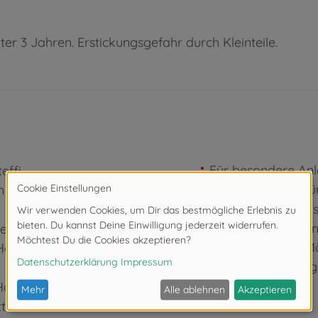
ter 3 Jahren. Erstickungsgefahr durch Kleinteile.
Für besondere Anlä
effi
Reise – Steffi ist f
 Ballkleid
Simba - Elefanten
Produktentwicklung
eil und der
Für Jungen und Mä
 Herzen
Spaß haben und g
Halskette und
ttet