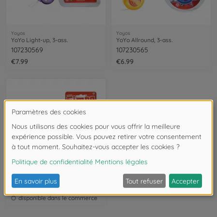
Yoyos
Yoyos
YoYo Light-up, 3-ass.
YoYo Allround, 3-ass.
107230569
107230565
€7.99
€6.99
Yoyos
YoYo Soft
107236128
disponible dans le commerce