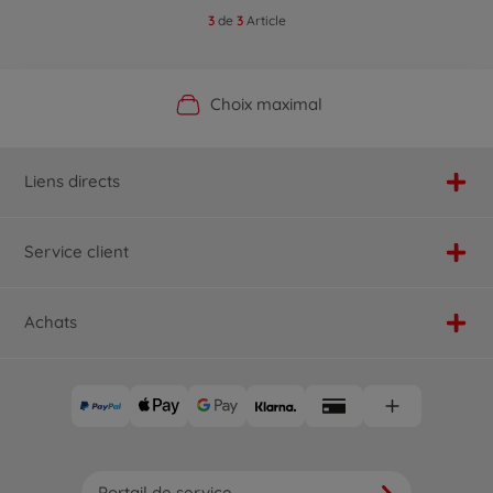
3
de
3
Article
Boutique officielle du fabricant
Service personnalisé
Livraison rapide
Choix maximal
Liens directs
Service client
Achats
Portail de service