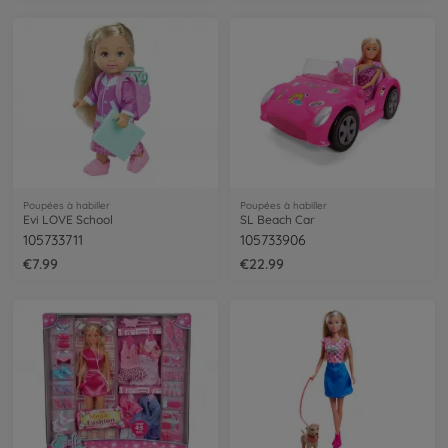
Poupées à habiller
Poupées à habiller
Evi LOVE School
SL Beach Car
105733711
105733906
€7.99
€22.99