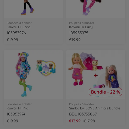
Poupées à habiller
Poupées à habiller
Kawaii Hi Cora
Kawaii Hi Lucy
105953976
105953975
€19.99
€19.99
Bundle - 22 %
Poupées à habiller
Poupées à habiller
Kawaii Hi Mia
Simba Evi LOVE Animals Bundle
105953974
BDL-105735867
€19.99
€13.99
€17.98