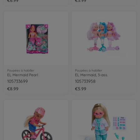
€6.99
€5.99
Poupées à habiller
Poupées à habiller
EL Mermaid Pearl
EL Mermaid, 3-ass.
105733699
105733958
€8.99
€5.99