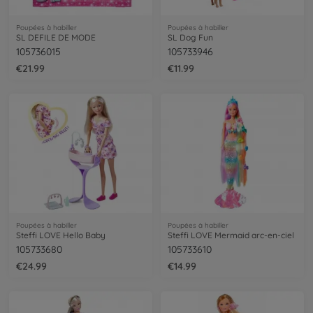
Poupées à habiller
Poupées à habiller
SL DEFILE DE MODE
SL Dog Fun
105736015
105733946
€21.99
€11.99
Poupées à habiller
Poupées à habiller
Steffi LOVE Hello Baby
Steffi LOVE Mermaid arc-en-ciel
105733680
105733610
€24.99
€14.99