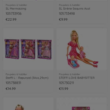
Poupées à habiller
Poupées à habiller
SL Mermaizing
SL Sirène Sequins Asst
105733936
105733498
€22.99
€9.99
Poupées à habiller
Poupées à habiller
Steffi L - Rapunzel (3Ass,29cm)
STEFFI LOVE BABYSITTER
105738831
105730211
€14.99
€11.99