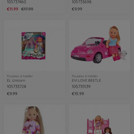
105737460
105733698
€11.99
€17.99
€9.99
Poupées à habiller
Poupées à habiller
EL Unicorn
EVI LOVE BEETLE
105733728
105731539
€9.99
€15.99