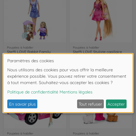
Poupées à habiller
Poupées à habiller
Steffi LOVE Rabbit Family
Steffi LOVE Styliste capillaire
105733667
105733323
€19.99
€15.99
Poupées à habiller
Poupées à habiller