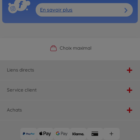
En savoir plus
Boutique officielle du fabricant
Service personnalisé
Livraison rapide
Choix maximal
Liens directs
Service client
Achats