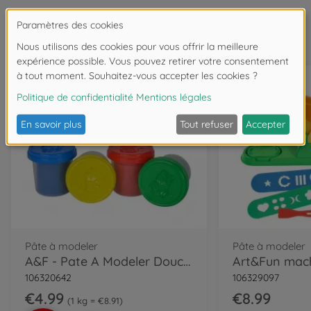
Souvent achetés ensemble
Pâte à modeler
Pâte à modeler
A&F - Pate A Modeler Douce (4pcs)
106320642
106329097
€4.99
€8.99
1 kg = €8.91