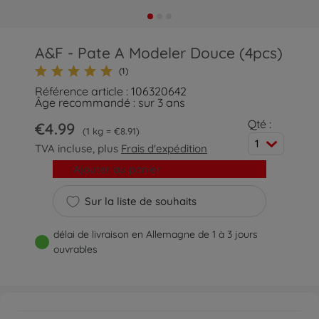
A&F - Pate A Modeler Douce (4pcs)
(1)
Référence article : 106320642
Âge recommandé : sur 3 ans
Qté :
€4.99
1 kg = €8.91
1
TVA incluse, plus
Frais d'expédition
Ajouter au panier
Sur la liste de souhaits
délai de livraison en Allemagne de 1 à 3 jours
ouvrables