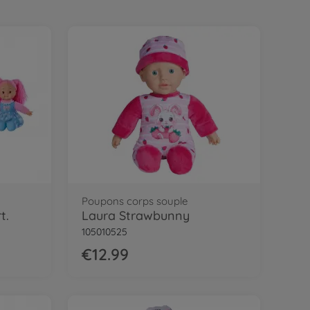
Poupons corps souple
t.
Laura Strawbunny
105010525
€12.99