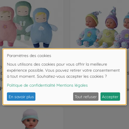
ons corps souple
Poupons corps souple
My Love Squishbabies, 3-ass.
0521
105140003
99