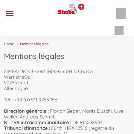
Panie
Home
Mentions légales
Mentions légales
SIMBA-DICKIE-Vertriebs-GmbH & Co. KG
Werkstraße 1
90765 Fürth
Allemagne
Tél. : +49 (0) 911 9765 156
Direction générale :
Florian Sieber, Moritz Duschl, Uwe
Weiler, Andreas Schmitt
N° TVA intracommunautaire :
DE 813038994
Tribunal d'instance :
Fürth, HRA 12516 (registre du
commerce et des sociétés A)