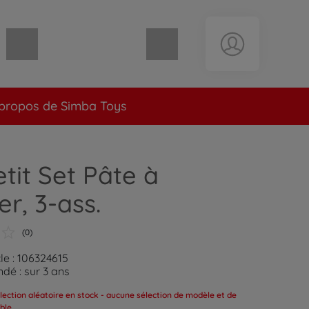
Panier vide
propos de Simba Toys
tit Set Pâte à
r, 3-ass.
(0)
le : 106324615
é : sur 3 ans
lection aléatoire en stock - aucune sélection de modèle et de
ible