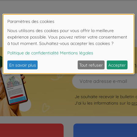
Inscrivez-vous à la n
Je souhaite recevoir le bulletin
J'ai lu les informations sur la
pr