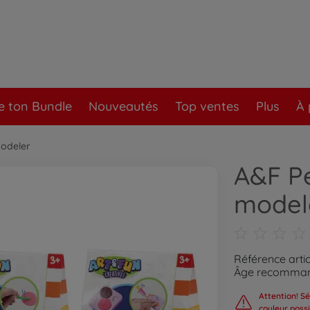
e ton Bundle
Nouveautés
Top ventes
Plus
À 
odeler
A&F Pe
modele
Référence artic
Âge recommand
Attention! Sé
couleur poss