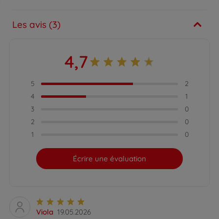
Les avis (3)
4,7
5
2
4
1
3
0
2
0
1
0
Écrire une évaluation
Viola
19.05.2026