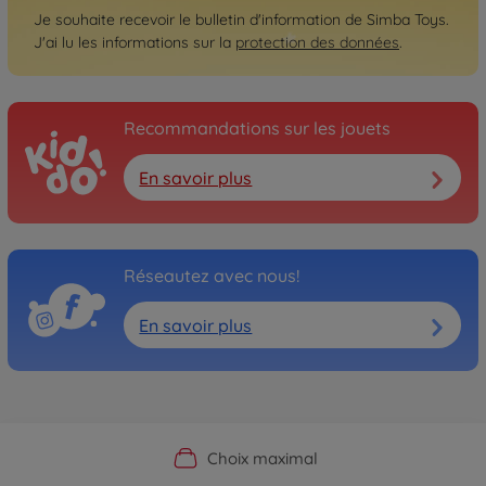
Je souhaite recevoir le bulletin d'information de Simba Toys.
J'ai lu les informations sur la
protection des données
.
Recommandations sur les jouets
En savoir plus
Réseautez avec nous!
En savoir plus
Boutique officielle du fabricant
Service personnalisé
Livraison rapide
Choix maximal