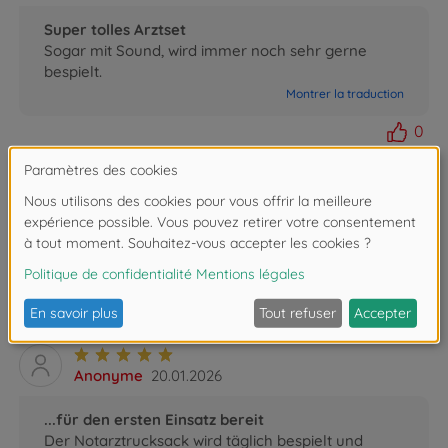
Super tolles Arztset
Sogar mit Sound, wird immer noch sehr gerne
bespielt.
Montrer la traduction
0
Hagen
09.02.2026
Sehr schön
Das wird ein Geschenk, noch nicht getestet.Die
Optik ist ansprechend.
Montrer la traduction
1
Anonyme
20.01.2026
...für den ersten Einsatz bereit
Der Notarztrucksack wird täglich bespielt und