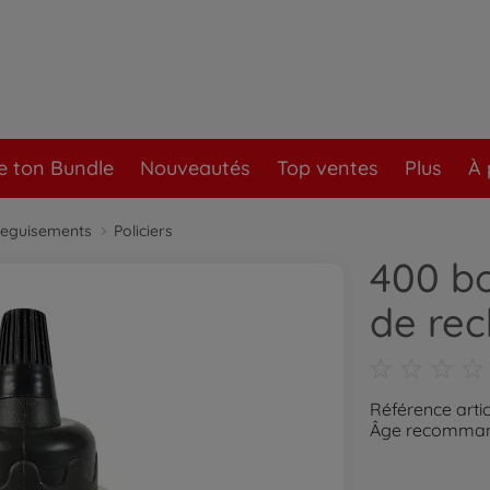
e ton Bundle
Nouveautés
Top ventes
Plus
À 
eguisements
Policiers
400 bo
de re
Référence arti
Âge recommand