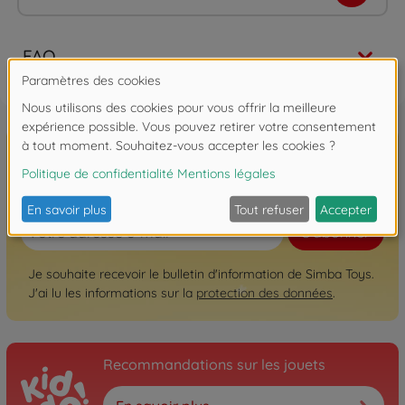
FAQ
Inscrivez-vous à la newsletter ici!
S'abonner
Je souhaite recevoir le bulletin d'information de Simba Toys.
J'ai lu les informations sur la
protection des données
.
Recommandations sur les jouets