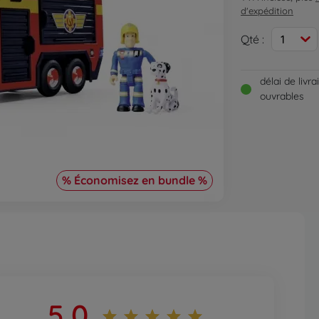
d'expédition
Qté :
1
délai de livr
ouvrables
% Économisez en bundle %
5,0