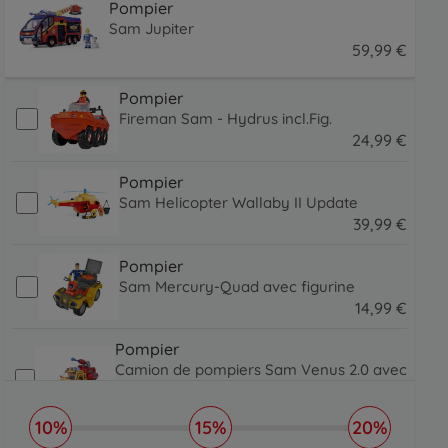
Pompier
Sam Jupiter
59
,
99
€
59.99 EUR
Pompier
Fireman Sam - Hydrus incl.Fig.
24
,
99
€
24.99 EUR
Pompier
Sam Helicopter Wallaby II Update
39
,
99
€
39.99 EUR
Pompier
Sam Mercury-Quad avec figurine
14
,
99
€
14.99 EUR
Pompier
Camion de pompiers Sam Venus 2.0 avec
figurine
32
,
99
€
10%
15%
20%
32.99 EUR