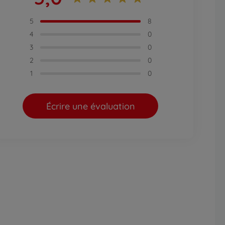
5
8
4
0
3
0
2
0
1
0
Écrire une évaluation