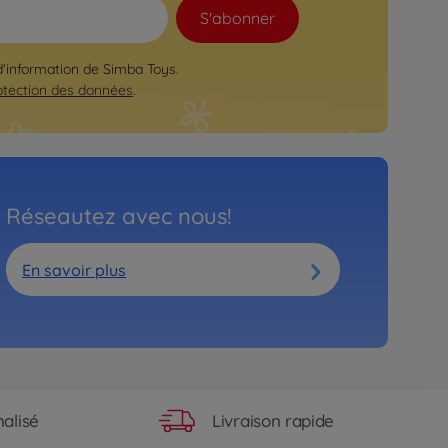
S'abonner
 d'information de Simba Toys.
otection des données
.
Réseautez avec nous!
En savoir plus
Livraison rapide
alisé