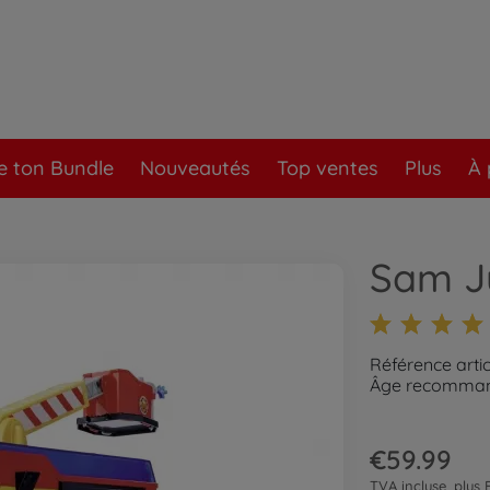
e ton Bundle
Nouveautés
Top ventes
Plus
À 
Sam J
Référence arti
Âge recommand
€59.99
TVA incluse, plus