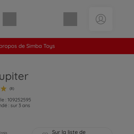
Panier vide
propos de Simba Toys
upiter
(8)
cle : 109252595
é : sur 3 ans
Sur la liste de
Frais