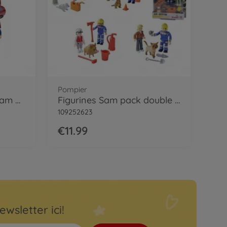
Pompier
Camion de pompiers Sam Venus 2.0 avec figurine
Figurines Sam pack double V, 4-sort.
109252623
€11.99
ewsletter ici!