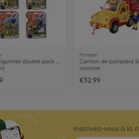
r
Pompier
Sam Figurines double pack IV, 4-sort.
515
109251094
9
€32.99
Inscrivez-vous à la n