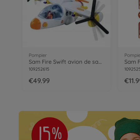
Pompier
Pompie
Sam Fire Swift avion de sauvetage
109252615
109252
€49.99
€11.9