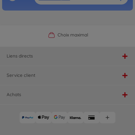
Boutique officielle du fabricant
Service personnalisé
Livraison rapide
Choix maximal
Liens directs
Service client
Achats