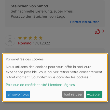
Steinchen von Simba
Sehr schnelle Lieferung, super Preis.
Passt zu den Steichen von Lego
Montrer la traduction
0
Romina
17.01.2022
correct and on time
everything was on time
Montrer la traduction
0
FAQ