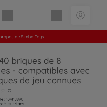
Panier vide
propos de Simba Toys
 40 briques de 8
es - compatibles avec
iques de jeu connues
(0)
le : 104118890
é : sur 4 ans