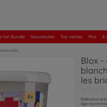
e ton Bundle
Nouveautés
Top ventes
Plus
À 
construction
Blox -
blanch
les br
Référence artic
Âge recommand