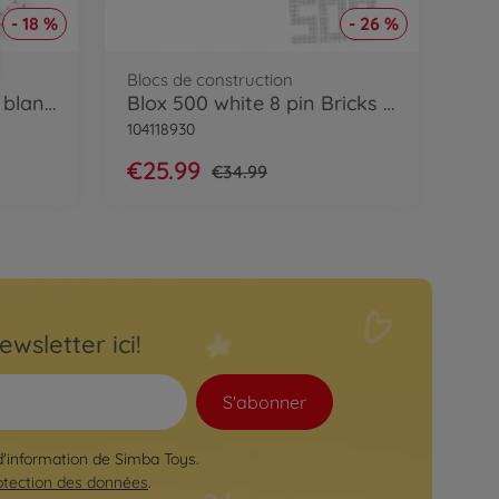
- 18 %
- 26 %
Blocs de construction
Blox - 100 briques de 8 blanches - compatibles avec les briques de jeu connues
Blox 500 white 8 pin Bricks loose
104118930
€25.99
€34.99
ewsletter ici!
S'abonner
 d'information de Simba Toys.
otection des données
.