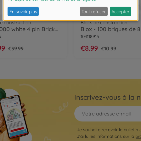
- 25 %
e construction
Blocs de construction
Blox 1000 white 4 pin Bricks loose
9
104118915
99
€8.99
€39.99
€10.99
Inscrivez-vous à la n
Je souhaite recevoir le bulletin
J'ai lu les informations sur la
pr