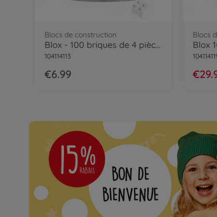
Blocs de construction
Blocs d
Blox - 100 briques de 4 pièces blanches - compatibles avec les briques de jeu connues
104114113
10411411
€6.99
€29.