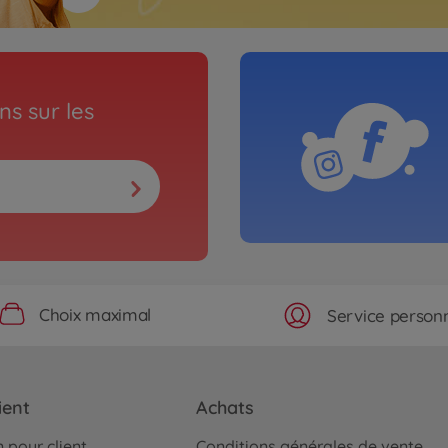
s sur les
Choix maximal
Service personn
ient
Achats
 pour client
Conditions générales de vente