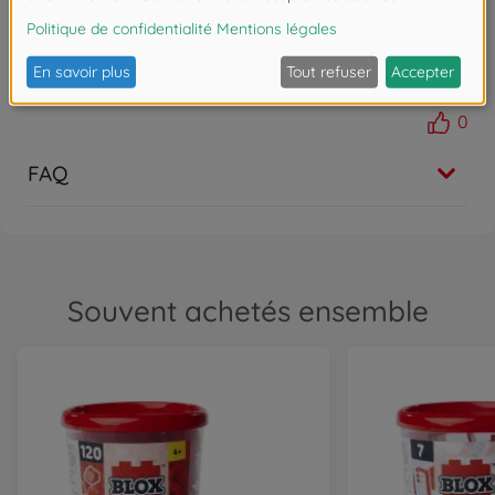
los bauen können, ohne Anleitung und frickelige
Kleinteile. Sehr gute Qualität, sehr schnelle
Lieferung, jederzeit wieder.
Montrer la traduction
0
FAQ
Souvent achetés ensemble