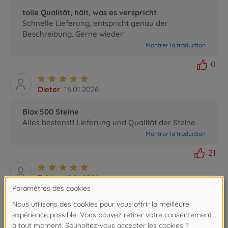
tolle Qualität, hält, was es verspricht
Schnelle Lieferung, entspricht genau der
Beschreibung. Gerne wieder!
Montrer la traduction
0
Dieter
16.01.2026
Blox 500 Steine
Alles bestens!!! Lieferung und Qualität der Steine.
Montrer la traduction
21
Tobias
12.01.2026
Tolle Box mit tollen Basis-Steinen
Eine einfache Box - im positiven Sinn: Einfach
Klemmbausteine, mit denen Kind und Eltern drauf