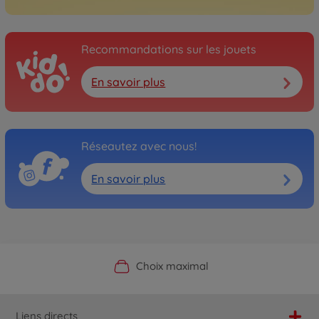
Recommandations sur les jouets
En savoir plus
Réseautez avec nous!
En savoir plus
Boutique officielle du fabricant
Service personnalisé
Livraison rapide
Choix maximal
Liens directs