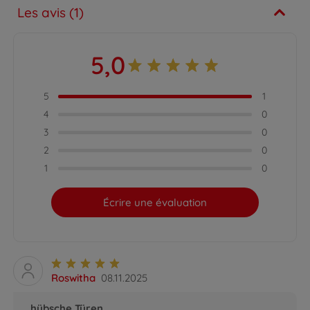
Les avis (1)
5,0
5
1
4
0
3
0
2
0
1
0
Écrire une évaluation
Roswitha
08.11.2025
hübsche Türen