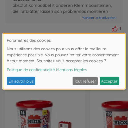
absolut kompatibel it anderen Klemmbausteinen,
die Tütblätter lassen sich problemlos montieren
Montrer la traduction
1
FAQ
Souvent achetés ensemble