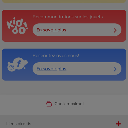
Recommandations sur les jouets
En savoir plus
Réseautez avec nous!
En savoir plus
Boutique officielle du fabricant
Service personnalisé
Livraison rapide
Choix maximal
Liens directs