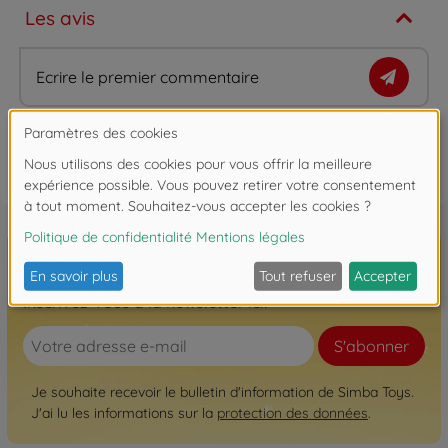
Les avis
Ecrire le premier commentaire
FAQ
Inscrivez-vous à la newsletter ici!
S'abonner
Je souhaite recevoir le bulletin d'information de Simba Toys.
J'ai lu les informations sur la
protection des données
.