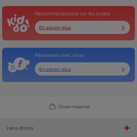
Recommandations sur les jouets
En savoir plus
Réseautez avec nous!
En savoir plus
Boutique officielle du fabricant
Service personnalisé
Livraison rapide
Choix maximal
Liens directs