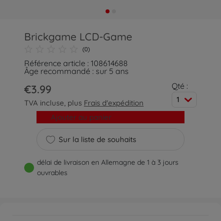
Brickgame LCD-Game
(0)
Référence article : 108614688
Âge recommandé : sur 5 ans
Qté :
€3.99
1
TVA incluse, plus
Frais d'expédition
Ajouter au panier
Sur la liste de souhaits
délai de livraison en Allemagne de 1 à 3 jours
ouvrables