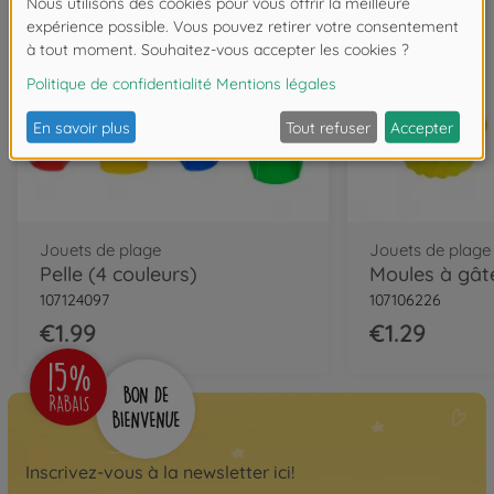
Jouets de plage
Jouets de plage
Pelle (4 couleurs)
107124097
107106226
€1.99
€1.29
Inscrivez-vous à la newsletter ici!