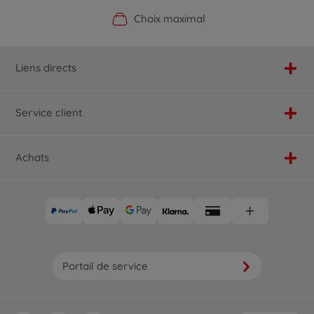
Boutique officielle du fabricant
Service personnalisé
Livraison rapide
Choix maximal
Liens directs
Service client
Achats
Portail de service