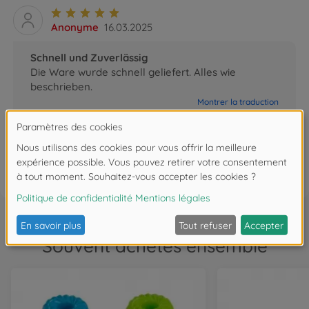
Anonyme
16.03.2025
Schnell und Zuverlässig
Die Ware wurde schnell geliefert. Alles wie
beschrieben.
Montrer la traduction
0
FAQ
Souvent achetés ensemble