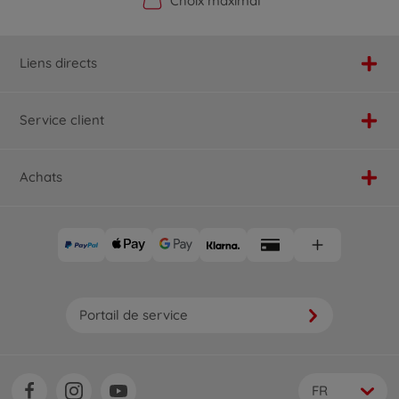
Boutique officielle du fabricant
Service personnalisé
Livraison rapide
Choix maximal
Liens directs
Service client
Achats
Portail de service
FR