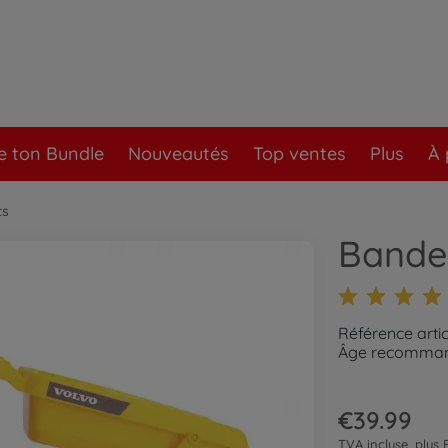
e ton Bundle
Nouveautés
Top ventes
Plus
À 
ts
Bande
Référence artic
Âge recommand
€39.99
TVA incluse, plus