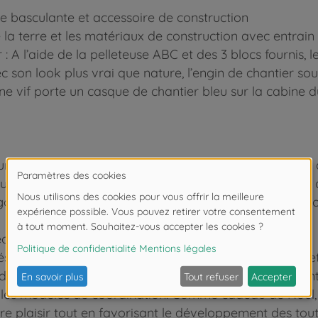
e basculante et accessoire de construction
la terre et les matériaux de construction avec entrain
 : A l’aide de la pelleteuse ABC et des 3 blocs fournis,
c son look plus vrai que nature, l’engin de chantier sou
ne vif porte un casque de chantier bleu sur la cabine du
ur le sol grâce aux roues libres et peuvent la détacher
pour la faire bouger de haut en bas et charger les blocs a
golo lorsqu’on appuie sur le casque, ce qui stimule enc
c ABC !
s et des jeunes enfants de 12 à 36 mois avec des jouets
leur vie. Les premiers objectifs d’apprentissage sont 
vre les modèles de coordination. Comme cadeau de Noël
re plaisir tout en favorisant le développement des tout-