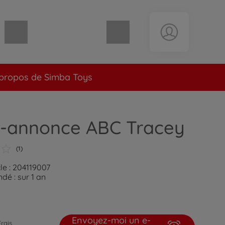
Panier vide
propos de Simba Toys
-annonce ABC Tracey
(1)
le : 204119007
é : sur 1 an
Envoyez-moi un e-
Frais