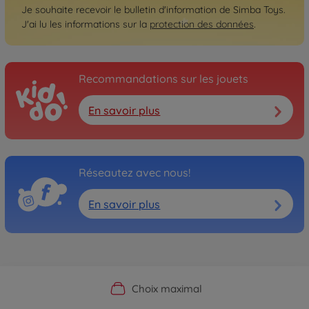
Je souhaite recevoir le bulletin d'information de Simba Toys.
J'ai lu les informations sur la
protection des données
.
Recommandations sur les jouets
En savoir plus
Réseautez avec nous!
En savoir plus
Boutique officielle du fabricant
Service personnalisé
Livraison rapide
Choix maximal