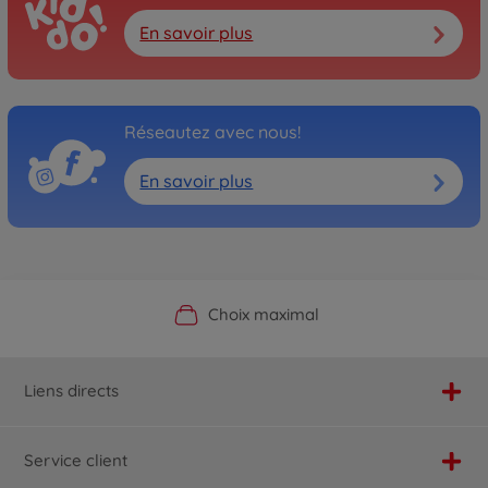
En savoir plus
Réseautez avec nous!
En savoir plus
Boutique officielle du fabricant
Service personnalisé
Livraison rapide
Choix maximal
Liens directs
Service client