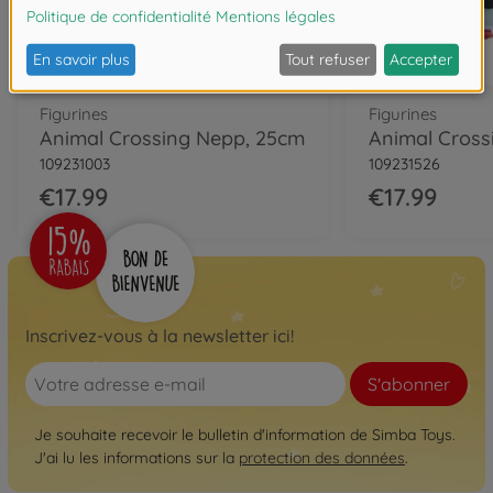
Figurines
Figurines
Animal Crossing Nepp, 25cm
109231003
109231526
€17.99
€17.99
Inscrivez-vous à la newsletter ici!
S'abonner
Je souhaite recevoir le bulletin d'information de Simba Toys.
J'ai lu les informations sur la
protection des données
.