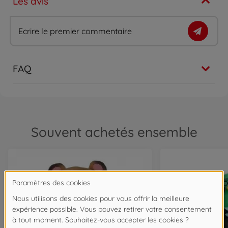
Les avis
Ecrire le premier commentaire
FAQ
Souvent achetés ensemble