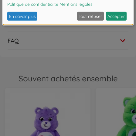
5
,
99
€
5.99 EUR
Nounours
Les avis
Bisounours - Touronchon 35cm BOX
24
,
99
€
24.99 EUR
FAQ
Souvent achetés ensemble