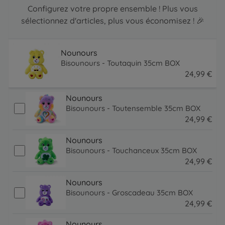
Configurez votre propre ensemble ! Plus vous
sélectionnez d'articles, plus vous économisez ! 🎉
Nounours
Bisounours - Toutaquin 35cm BOX
24
,
99
€
24.99 EUR
Nounours
Bisounours - Toutensemble 35cm BOX
24
,
99
€
24.99 EUR
Nounours
Bisounours - Touchanceux 35cm BOX
24
,
99
€
24.99 EUR
Nounours
Bisounours - Groscadeau 35cm BOX
24
,
99
€
24.99 EUR
Nounours