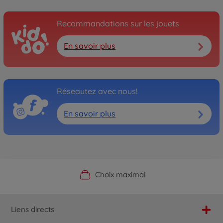
Recommandations sur les jouets
En savoir plus
Réseautez avec nous!
En savoir plus
Boutique officielle du fabricant
Service personnalisé
Livraison rapide
Choix maximal
Liens directs