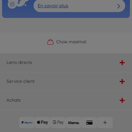
En savoir plus
Boutique officielle du fabricant
Service personnalisé
Livraison rapide
Choix maximal
Liens directs
Service client
Achats