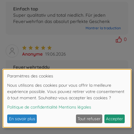
Einfach top
Super qualitativ und total niedlich. Für jeden
Feuerwehrfan das absolut perfekte Geschenk
Montrer la traduction
0
Anonyme
19.06.2026
Feuerwehrteddy
Hübcher kleiner Teddy , vielen Dank ! Schnelle
Lieferung .
Montrer la traduction
0
FAQ