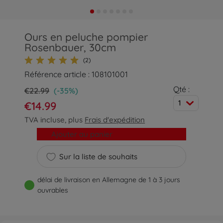
Ours en peluche pompier
Rosenbauer, 30cm
(2)
Référence article : 108101001
Qté :
€22.99
(-35%)
1
€14.99
TVA incluse, plus
Frais d'expédition
Ajouter au panier
Sur la liste de souhaits
délai de livraison en Allemagne de 1 à 3 jours
ouvrables