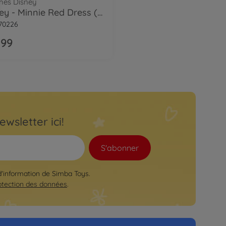
hes Disney
Disney - Minnie Red Dress (25cm)
70226
.99
ewsletter ici!
S'abonner
 d'information de Simba Toys.
otection des données
.