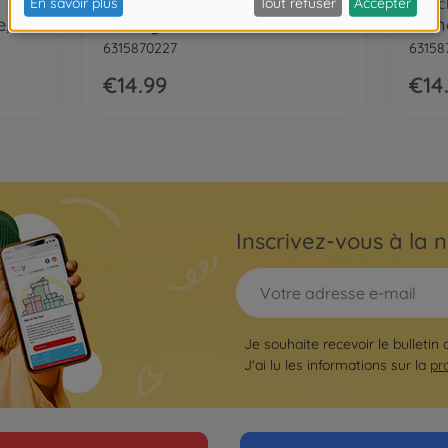
Peluches Disney
Peluc
Disney Minnie Clubhouse, 25cm
Disney - Minnie Hot Pink Dress (25cm)
6315870227
63158
€14.99
€14
Inscrivez-vous à la n
Je souhaite recevoir le bulletin
J'ai lu les informations sur la
pr