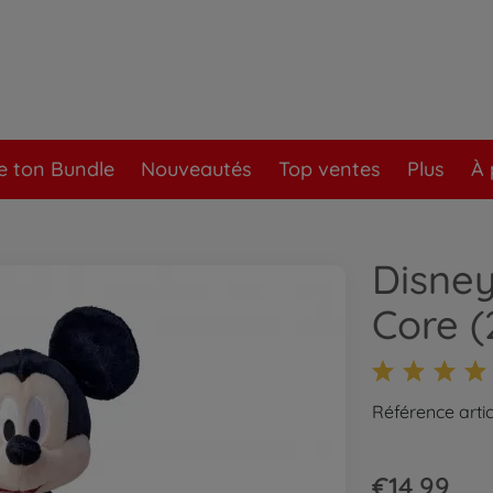
e ton Bundle
Nouveautés
Top ventes
Plus
À 
Disney
Core 
Référence arti
€14.99