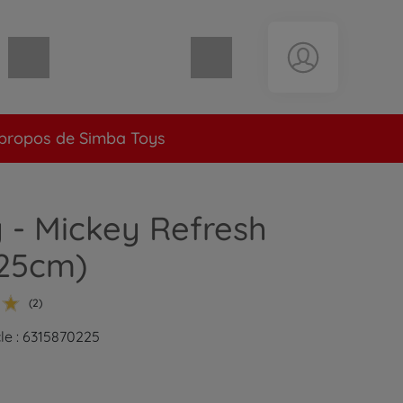
Panier vide
propos de Simba Toys
 - Mickey Refresh
(25cm)
(2)
cle : 6315870225