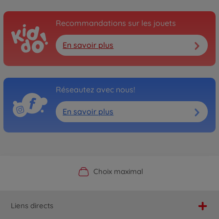
Recommandations sur les jouets
En savoir plus
Réseautez avec nous!
En savoir plus
Boutique officielle du fabricant
Service personnalisé
Livraison rapide
Choix maximal
Liens directs