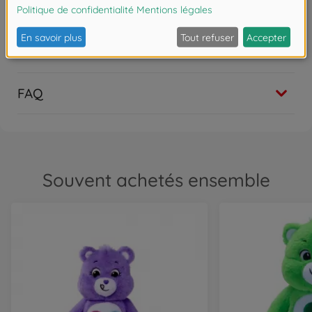
5
,
99
€
5.99 EUR
Nounours
Les avis
Bisounours - Touronchon 35cm BOX
24
,
99
€
24.99 EUR
FAQ
Souvent achetés ensemble