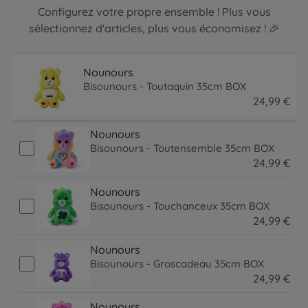
Configurez votre propre ensemble ! Plus vous
sélectionnez d'articles, plus vous économisez ! 🎉
Nounours
Bisounours - Toutaquin 35cm BOX
24
,
99
€
24.99 EUR
Nounours
Bisounours - Toutensemble 35cm BOX
24
,
99
€
24.99 EUR
Nounours
Bisounours - Touchanceux 35cm BOX
24
,
99
€
24.99 EUR
Nounours
Bisounours - Groscadeau 35cm BOX
24
,
99
€
24.99 EUR
Nounours