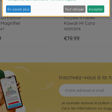
les Explorer
Poupées à habiller
 Magnifier
Kawaii Hi Cora
667
105953976
9
€19.99
Inscrivez-vous à la n
Je souhaite recevoir le bulletin
J'ai lu les informations sur la
pr