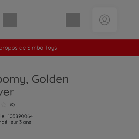
Panier vide
propos de Simba Toys
oomy, Golden
ver
(0)
cle : 105890064
é : sur 3 ans