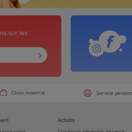
s sur les
Choix maximal
Service personn
ient
Achats
 pour client
Conditions générales de vente