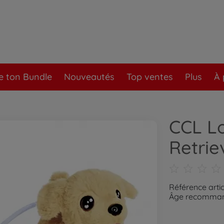
e ton Bundle
Nouveautés
Top ventes
Plus
À 
CCL L
Retrie
Référence arti
Âge recommand