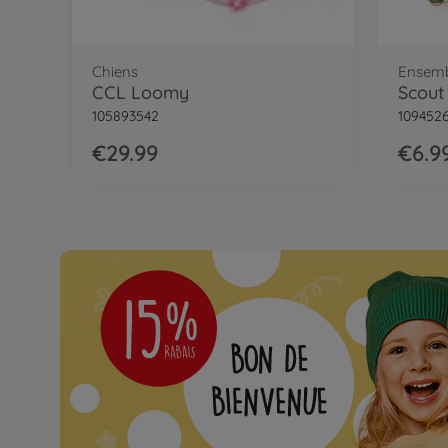
Chiens
Ensemb
CCL Loomy
Scout
105893542
109452
€29.99
€6.9