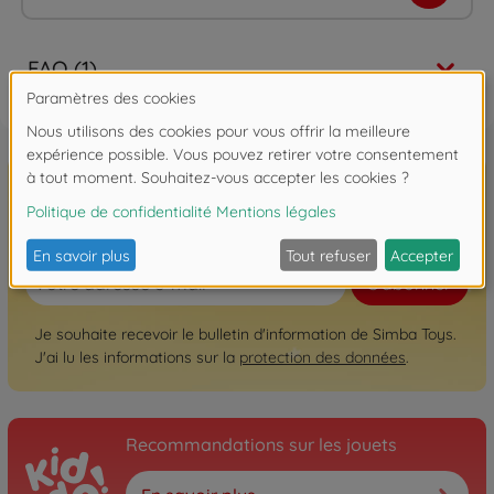
FAQ (1)
Inscrivez-vous à la newsletter ici!
S'abonner
Je souhaite recevoir le bulletin d'information de Simba Toys.
J'ai lu les informations sur la
protection des données
.
Recommandations sur les jouets