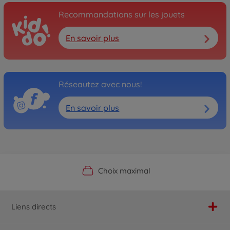
Recommandations sur les jouets
En savoir plus
Réseautez avec nous!
En savoir plus
Boutique officielle du fabricant
Service personnalisé
Livraison rapide
Choix maximal
Liens directs