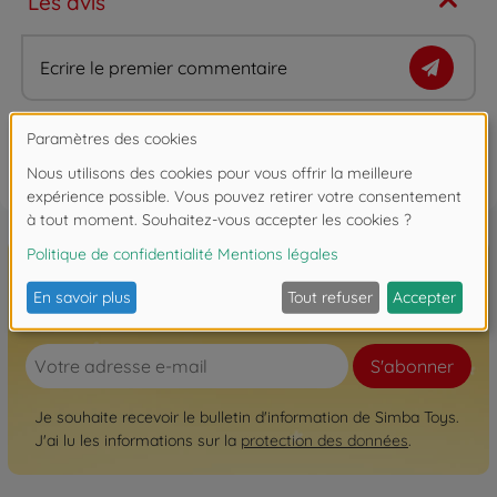
Les avis
Ecrire le premier commentaire
FAQ
Inscrivez-vous à la newsletter ici!
S'abonner
Je souhaite recevoir le bulletin d'information de Simba Toys.
J'ai lu les informations sur la
protection des données
.