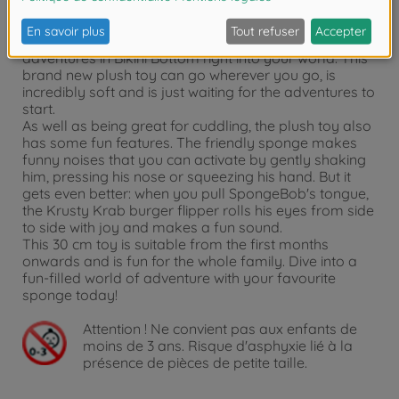
wants to be cuddled, but also makes young and old
laugh with its fun features.
Simba's SpongeBob SquarePants brings his
adventures in Bikini Bottom right into your world. This
brand new plush toy can go wherever you go, is
incredibly soft and is just waiting for the adventures to
start.
As well as being great for cuddling, the plush toy also
has some fun features. The friendly sponge makes
funny noises that you can activate by gently shaking
him, pressing his nose or squeezing his hand. But it
gets even better: when you pull SpongeBob's tongue,
the Krusty Krab burger flipper rolls his eyes from side
to side with joy and makes a fun sound.
This 30 cm toy is suitable from the first months
onwards and is fun for the whole family. Dive into a
fun-filled world of adventure with your favourite
sponge today!
Attention !
Ne convient pas aux enfants de
moins de 3 ans. Risque d'asphyxie lié à la
présence de pièces de petite taille.