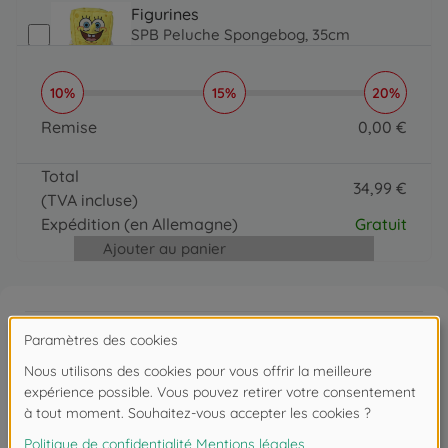
Figurines
SPB Peluche Spongebog, 35cm
24
,
99
€
24.99 EUR
10%
15%
20%
Figurines
SPB Mr. Krabs, 35cm
Remise
0
,
00
€
24
,
99
€
0 EUR
24.99 EUR
Total
34
,
99
€
(TVA incluse)
34.99 EUR
Expédition
(en Allemagne)
Gratuit
Ajouter au panier
Informations produit
Who lives in a pineapple under the sea? It’s
SpongeBob SquarePants of course! The ever-happy
sponge is now available as a plush toy that not only