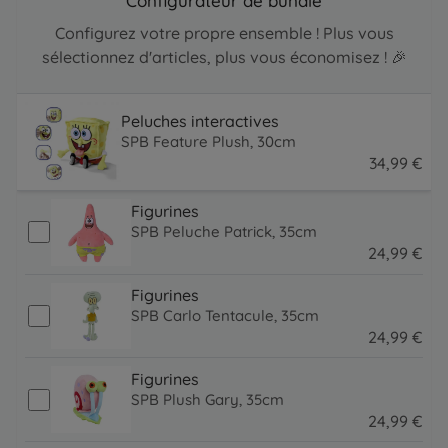
Configurateur de bundle
Configurez votre propre ensemble ! Plus vous
sélectionnez d'articles, plus vous économisez ! 🎉
Peluches interactives
SPB Feature Plush, 30cm
34
,
99
€
34.99 EUR
Figurines
SPB Peluche Patrick, 35cm
24
,
99
€
24.99 EUR
Figurines
SPB Carlo Tentacule, 35cm
24
,
99
€
24.99 EUR
Figurines
SPB Plush Gary, 35cm
24
,
99
€
24.99 EUR