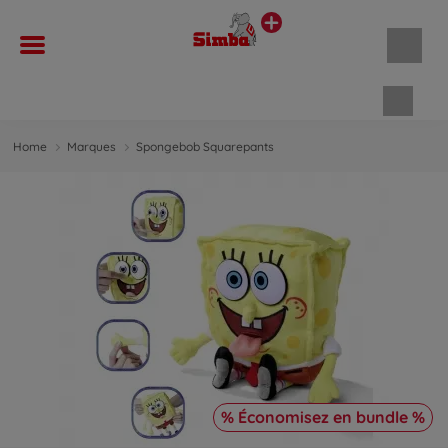
Panie
Home
Marques
Spongebob Squarepants
% Économisez en bundle %