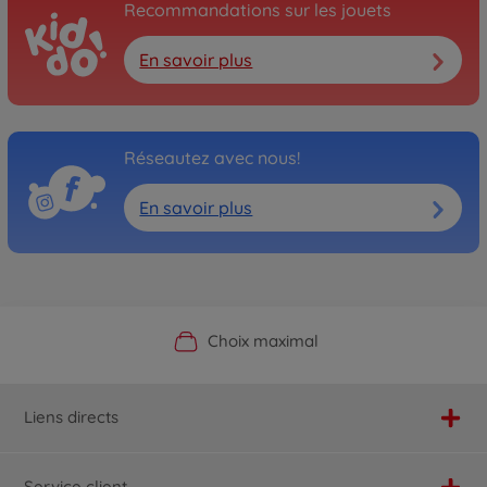
Recommandations sur les jouets
En savoir plus
Réseautez avec nous!
En savoir plus
Boutique officielle du fabricant
Service personnalisé
Livraison rapide
Choix maximal
Liens directs
Service client