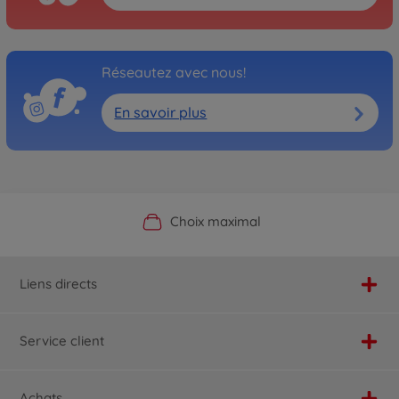
Réseautez avec nous!
En savoir plus
Boutique officielle du fabricant
Service personnalisé
Livraison rapide
Choix maximal
Liens directs
Service client
Achats