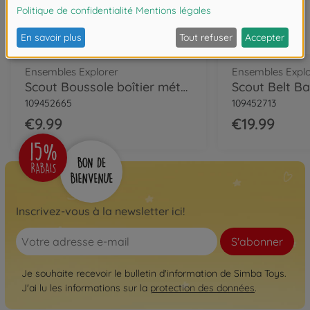
Ensembles Explorer
Ensembles Explo
Scout Boussole boîtier métallique
109452665
109452713
€9.99
€19.99
Inscrivez-vous à la newsletter ici!
S'abonner
Je souhaite recevoir le bulletin d'information de Simba Toys.
J'ai lu les informations sur la
protection des données
.