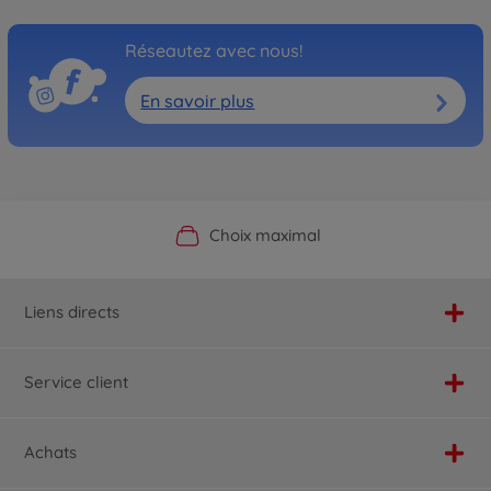
Réseautez avec nous!
En savoir plus
Boutique officielle du fabricant
Service personnalisé
Livraison rapide
Choix maximal
Liens directs
Service client
Achats