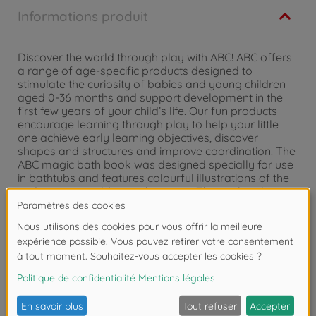
Informations produit
Discover the world through play with ABC! ABC offers
a range of age-specific products designed to
stimulate the curiosity of babies and young children
aged 0-36 months and support development in the
first few years of your child’s life. Our fun products
encourage learning through play to help your little
one achieve early learning objectives, discover
shapes and structures and improve coordination. The
ABC magic bath book was designed specially for use
in bathtubs and features colourful illustrations of the
underwater world on eight pages. The seal makes a
funny squeaking sound when pressed. The book is 13
x 13 cm and designed for children aged 6 months and
above.
Les avis