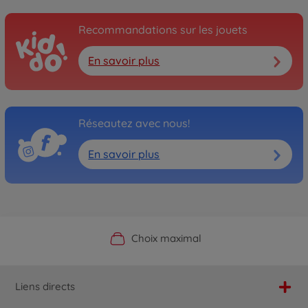
Recommandations sur les jouets
En savoir plus
Réseautez avec nous!
En savoir plus
Boutique officielle du fabricant
Service personnalisé
Livraison rapide
Choix maximal
Liens directs