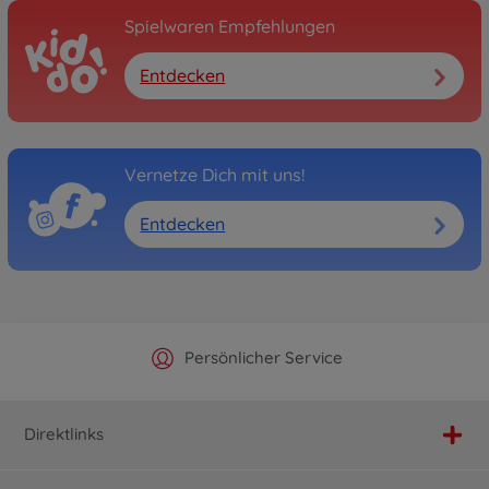
Spielwaren Empfehlungen
Entdecken
Vernetze Dich mit uns!
Entdecken
Offizieller Hersteller Shop
Versandkostenfrei ab 25€
Persönlicher Service
Schnelle Lieferung
Direktlinks