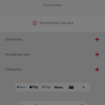
3
von
3
Artikel
Offizieller Hersteller Shop
Versandkostenfrei ab 25€
Persönlicher Service
Schnelle Lieferung
Direktlinks
Kundenservice
Einkaufen