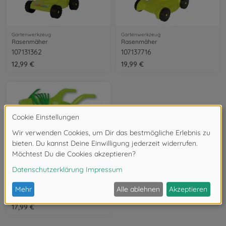
Gartenwerkzeug
Gartenwerkzeug
Rasenmäher
Rasenmäher
107131362
107137716
12,99 €
19,99 €
Gartenwerkzeug
Schubkarre mit Gartenwerkzeug
107137758
17,99 €