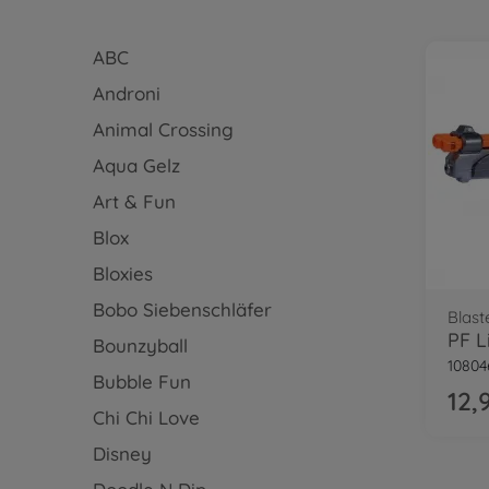
ABC
Androni
Animal Crossing
Aqua Gelz
Art & Fun
Blox
Bloxies
Bobo Siebenschläfer
Blast
PF L
Bounzyball
10804
Bubble Fun
12,
Chi Chi Love
Disney