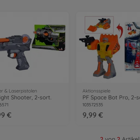
er & Laserpistolen
Aktionsspiele
ight Shooter, 2-sort.
PF Space Bot Pro, 2-s
6571
103572535
99 €
9,99 €
2
von
2
Artikel