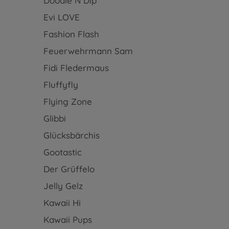
Doodle N Dip
Evi LOVE
Fashion Flash
Feuerwehrmann Sam
Fidi Fledermaus
Fluffyfly
Flying Zone
Glibbi
Glücksbärchis
Gootastic
Der Grüffelo
Jelly Gelz
Kawaii Hi
Kawaii Pups