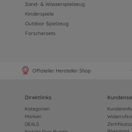
Sand- & Wasserspielzeug
Kinderspiele
Outdoor Spielzeug
Forschersets
Offizieller Hersteller Shop
Direktlinks
Kundense
Kategorien
Kundeninf
Marken
Widerrufsr
DEALS
Zertifikat
Rheinland
Erstelle Dein Bundle