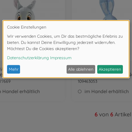
y Kuscheltiere
Hasen
Disney Cheeky Romper, Klopfer, 25cm
77669
109463053
 Handel erhältlich
im Handel erhältlich
6
von
6
Artikel