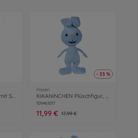
- 33 %
Hasen
KiKANiNCHEN Plüsch mit Sound, 45cm
KiKANiNCHEN Plüschfigur, 40cm
109461017
11,99 €
17,99 €