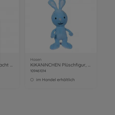
Hasen
KiKANiNCHEN Gute Nacht mit L+S
KiKANiNCHEN Plüschfigur, 35cm
109461014
im Handel erhältlich