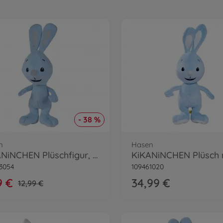
- 38 %
n
Hasen
KiKANiNCHEN Plüschfigur, 25cm
3054
109461020
9 €
34,99 €
12,99 €