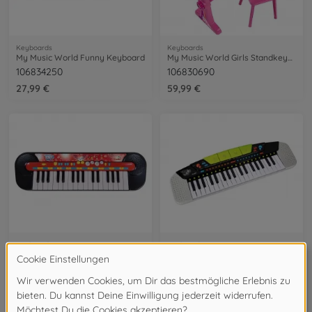
Keyboards
Keyboards
My Music World Funny Keyboard
My Music World Girls Standkeyboard
106834250
106830690
27,99 €
59,99 €
Keyboards
Keyboards
My Music World Keyboard
My Music World Keyboard Modern Style
106833149
106835366
24,99 €
32,99 €