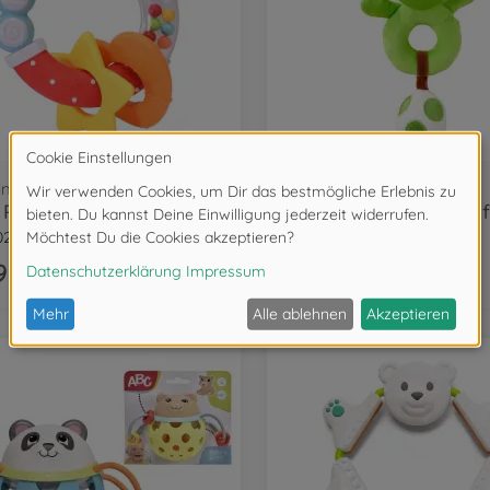
inge & Greiflinge
Stoffrasseln
Ringrassel, 2-sort.
0213
109231553
9 €
9,99 €