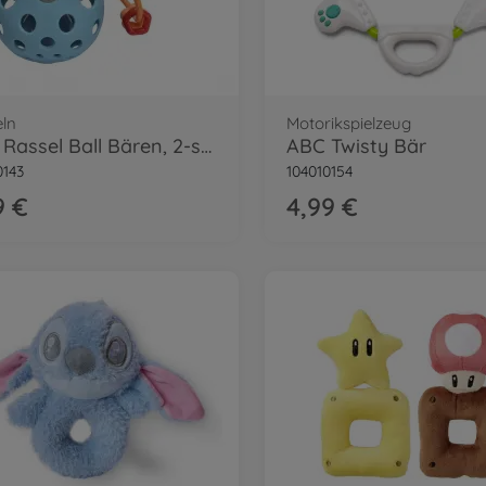
ln
Motorikspielzeug
ABC Rassel Ball Bären, 2-sort.
ABC Twisty Bär
0143
104010154
9 €
4,99 €