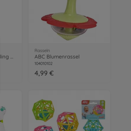
Rasseln
My Mario - Yoshi Greifling m. Rassel
ABC Blumenrassel
104010102
4,99 €