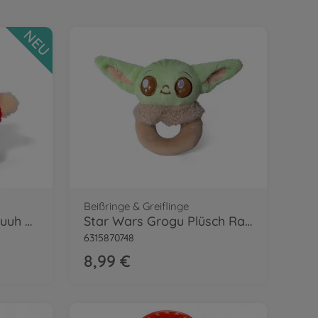
NEU
Beißringe & Greiflinge
Disney Baby Winnie Puuh Plüsch Rassel
Star Wars Grogu Plüsch Rassel
6315870748
8,99 €