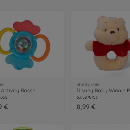
ln
Stoffrasseln
Activity Rassel
3558
6315870753
9 €
8,99 €