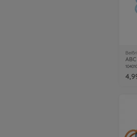
Beißr
ABC 
10401
4,9