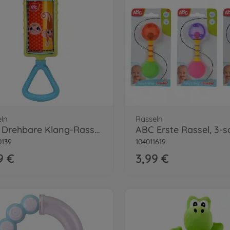
ln
Rasseln
ABC Drehbare Klang-Rassel, 2-sort.
ABC Erste Rassel, 3-so
0139
104011619
9 €
3,99 €