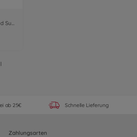
My Mario Superpilz und Superstern, 2-s.
l
ei ab 25€
Schnelle Lieferung
Zahlungsarten