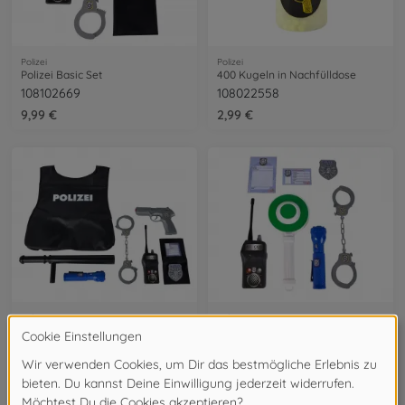
Polizei
Polizei
Polizei Basic Set
400 Kugeln in Nachfülldose
108102669
108022558
9,99 €
2,99 €
Polizei
Polizei
Polizei Einsatz-Set
Verkehrspolizei Einsatzset, 7-tlg.
108102665
108101003
29,99 €
14,99 €