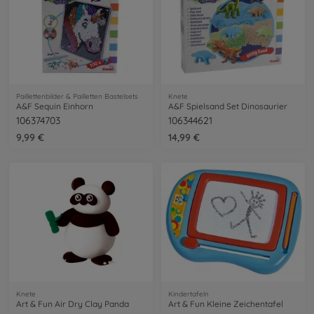
Paillettenbilder & Pailletten Bastelsets
Knete
A&F Sequin Einhorn
A&F Spielsand Set Dinosaurier
106374703
106344621
9,99 €
14,99 €
Knete
Kindertafeln
Art & Fun Air Dry Clay Panda
Art & Fun Kleine Zeichentafel