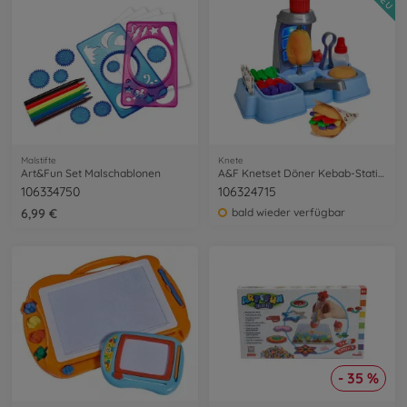
NEU
Malstifte
Knete
Art&Fun Set Malschablonen
A&F Knetset Döner Kebab-Station
106334750
106324715
6,99 €
bald wieder verfügbar
- 35 %