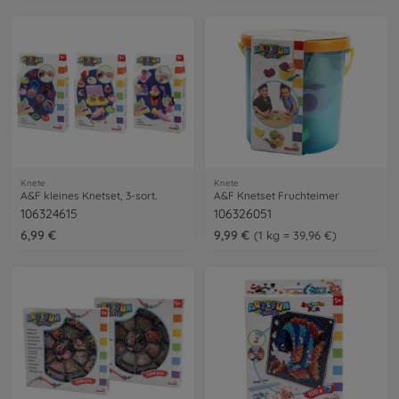
Knete
Knete
A&F kleines Knetset, 3-sort.
A&F Knetset Fruchteimer
106324615
106326051
6,99 €
9,99 €
1 kg = 39,96 €