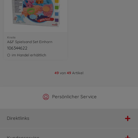
Knete
A&F Spielsand Set Einhorn
106344622
im Handel erhältlich
49
von
49
Artikel
Offizieller Hersteller Shop
Versandkostenfrei ab 25€
Persönlicher Service
Schnelle Lieferung
Direktlinks
Kundenservice