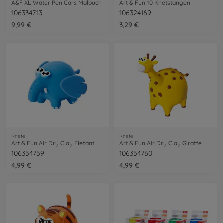
A&F XL Water Pen Cars Malbuch
Art & Fun 10 Knetstangen
106334713
106324169
9,99 €
3,29 €
Knete
Knete
Art & Fun Air Dry Clay Elefant
Art & Fun Air Dry Clay Giraffe
106354759
106354760
4,99 €
4,99 €