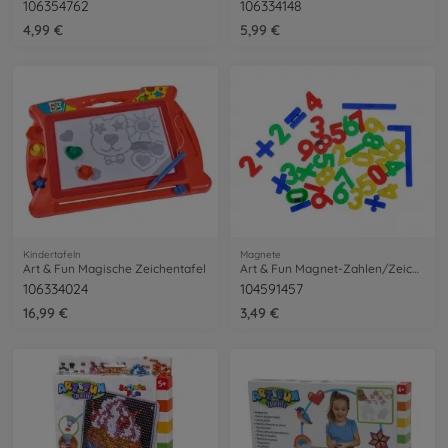
106354762
106334148
4,99 €
5,99 €
Kindertafeln
Magnete
Art & Fun Magische Zeichentafel
Art & Fun Magnet-Zahlen/Zeichen
106334024
104591457
16,99 €
3,49 €