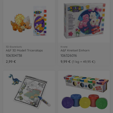
3D-Bastelsets
Knete
A&F 3D Modell Triceratops
A&F Knetset Einhorn
106304738
106326016
2,99 €
9,99 €
1 kg = 49,95 €