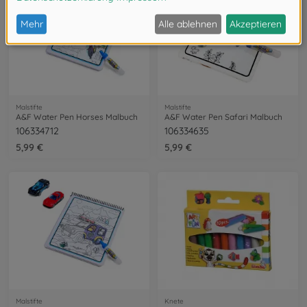
Malstifte
Malstifte
A&F Water Pen Horses Malbuch
A&F Water Pen Safari Malbuch
106334712
106334635
5,99 €
5,99 €
Malstifte
Knete