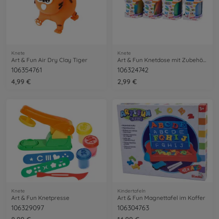
Knete
Knete
Art & Fun Air Dry Clay Tiger
Art & Fun Knetdose mit Zubehör, 4-sort.
106354761
106324742
4,99 €
2,99 €
Knete
Kindertafeln
Art & Fun Knetpresse
Art & Fun Magnettafel im Koffer
106329097
106304763