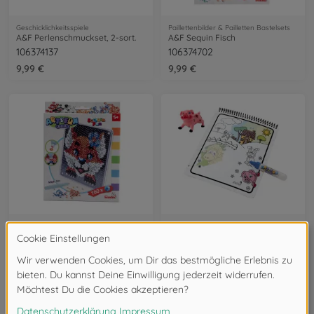
Geschicklichkeitsspiele
Paillettenbilder & Pailletten Bastelsets
A&F Perlenschmuckset, 2-sort.
A&F Sequin Fisch
106374137
106374702
9,99 €
9,99 €
Paillettenbilder & Pailletten Bastelsets
Malstifte
A&F Sequin Fuchs
A&F Water Pen Bauernhof Malbuch
106374704
106334634
9,99 €
5,99 €