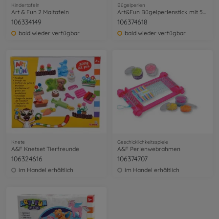
Kindertafeln
Bügelperlen
Art & Fun 2 Maltafeln
Art&Fun Bügelperlenstick mit 5000 Perlen
106334149
106374618
bald wieder verfügbar
bald wieder verfügbar
Knete
Geschicklichkeitsspiele
A&F Knetset Tierfreunde
A&F Perlenwebrahmen
106324616
106374707
im Handel erhältlich
im Handel erhältlich