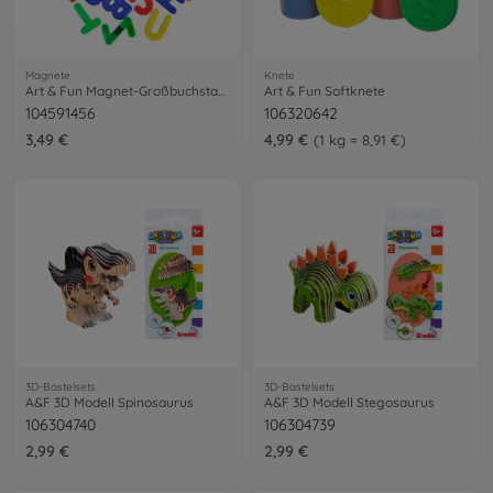
Magnete
Knete
Art & Fun Magnet-Großbuchstaben
Art & Fun Softknete
104591456
106320642
3,49 €
4,99 €
1 kg = 8,91 €
3D-Bastelsets
3D-Bastelsets
A&F 3D Modell Spinosaurus
A&F 3D Modell Stegosaurus
106304740
106304739
2,99 €
2,99 €