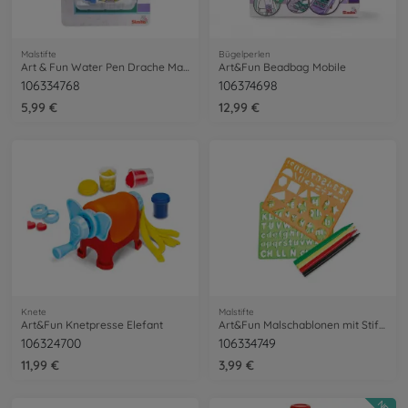
Malstifte
Bügelperlen
Art & Fun Water Pen Drache Malbuch
Art&Fun Beadbag Mobile
106334768
106374698
5,99 €
12,99 €
Knete
Malstifte
Art&Fun Knetpresse Elefant
Art&Fun Malschablonen mit Stiften
106324700
106334749
11,99 €
3,99 €