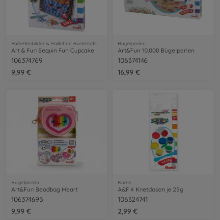
Paillettenbilder & Pailletten Bastelsets
Bügelperlen
Art & Fun Sequin Fun Cupcake
Art&Fun 10.000 Bügelperlen
106374769
106374146
9,99 €
16,99 €
Bügelperlen
Knete
Art&Fun Beadbag Heart
A&F 4 Knetdosen je 25g
106374695
106324741
9,99 €
2,99 €