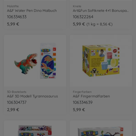
Malstifte
Knete
A&F Water Pen Dino Malbuch
Art&Fun Softknete 4+1 Bonuspack
106334633
106322264
5,99 €
5,99 €
1 kg = 8,56 €
3D-Bastelsets
Fingerfarben
A&F 3D Modell Tyrannosaurus
A&F Fingermalfarben
106304737
106334639
2,99 €
5,99 €