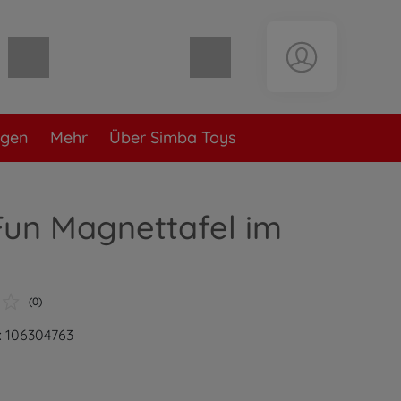
Warenkorb leer
ngen
Mehr
Über Simba Toys
Fun Magnettafel im
(0)
: 106304763