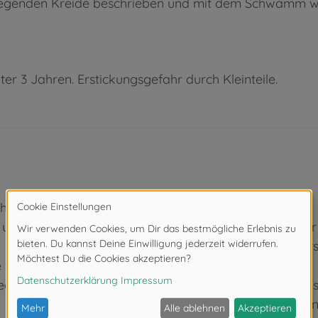
iliegenden Kreide beschrieben und mit dem Schwamm wi
ter 3 Jahren. Erstickungsgefahr durch Kleinteile.
spielerische Art
hstaben, 10
 und
Praktischer Koffer 
Magnetkoffer vers
unterwegs
 Fläche lässt
iegenden
Simba - Elefanten
Produktentwicklung