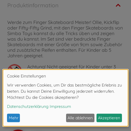
Produktinformation
Werde zum Finger Skateboard Meister! Ollie, Kickflip
oder Fifty-Fifty Grind, mit den Finger Skateboards von
Simba Toys kannst du alle Tricks üben und zeigen
was du kannst. Im Set sind vier bedruckte Finger
Skateboards mit einer Größe von 9cm sowie Zubehör
und zusätzliche Reifen enthalten. Für Kinder ab 5
Jahren geeignet.
Achtung!
Nicht geeignet für Kinder unter 3
Jahren. Erstickungsgefahr durch Kleinteile.
Bewertungen
FAQ