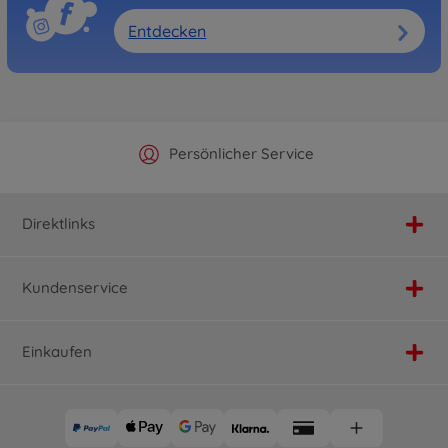
Entdecken
Offizieller Hersteller Shop
Versandkostenfrei ab 25€
Persönlicher Service
Schnelle Lieferung
Direktlinks
Kundenservice
Einkaufen