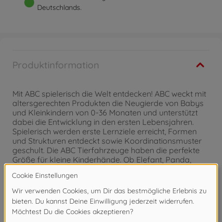
Deutschlands.
Produktinformation
Mit ABC spielerisch die Welt entdecken! ABC weckt mit
altersgerechten Produkten die Neugierde von Babys
und Kleinkindern von 0-36 Monaten und unterstützt
dabei die Entwicklung in den ersten Lebensjahren.
Spielerisch werden erste Lernziele erreicht, Formen
und Strukturen entdeckt sowie Koordinationsmuster
geschult. Die ABC Tierfahrzeuge haben die perfekte
Größe für kleine Kinderhände. Ob Elefant, Panda,
Löwe oder Katze, jeder der vier Spielgefährten flitzt
mit lustig wackelndem Kopf über jede ebene Fläche.
Die lustigen Tierfahrzeuge fördern haptische
Fähigkeiten und animieren Kleinkinder zum
Hinterherkrabbeln. Die lustigen Tierfahrzeuge von
Simba Toys sind 8cm groß und für Kinder ab 12