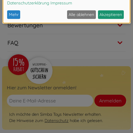
Monaten geeignet.
Bewertungen
FAQ
Hier zum Newsletter anmelden!
Anmelden
Ich möchte den Simba Toys Newsletter erhalten.
Die Hinweise zum
Datenschutz
habe ich gelesen.