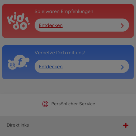
Spielwaren Empfehlungen
Entdecken
Vernetze Dich mit uns!
Entdecken
Offizieller Hersteller Shop
Versandkostenfrei ab 25€
Persönlicher Service
Schnelle Lieferung
Direktlinks